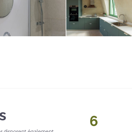
s
6
es disposent également