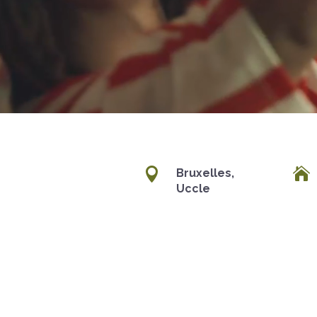


Bruxelles,
Uccle