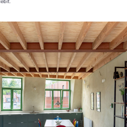
ébit.